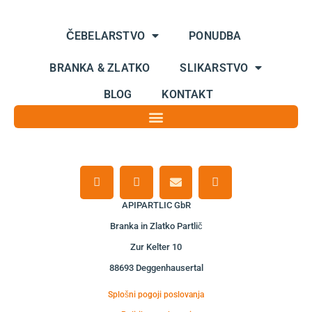
ČEBELARSTVO
PONUDBA
BRANKA & ZLATKO
SLIKARSTVO
BLOG
KONTAKT
F
I
E
W
a
n
n
h
c
s
v
a
e
t
e
t
APIPARTLIC GbR
b
a
l
s
Branka in Zlatko Partlič
o
g
o
a
o
r
p
p
Zur Kelter 10
k
a
e
p
-
m
88693 Deggenhausertal
f
Splošni pogoji poslovanja