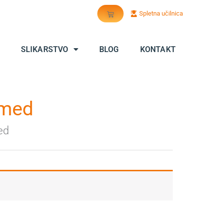
Cart
Spletna učilnica
SLIKARSTVO
BLOG
KONTAKT
 med
ed