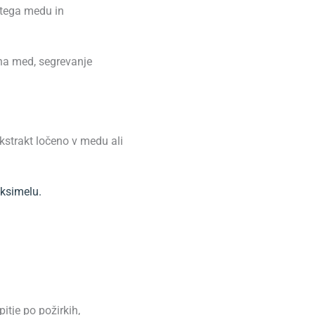
retega medu in
 na med, segrevanje
 ekstrakt ločeno v medu ali
oksimelu
.
itje po požirkih,