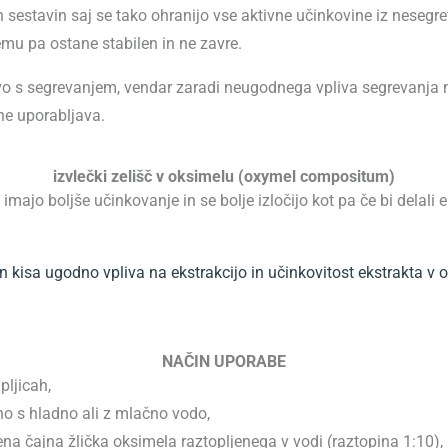
ih sestavin saj se tako ohranijo vse aktivne učinkovine iz neseg
emu pa ostane stabilen in ne zavre.
avo s segrevanjem, vendar zaradi neugodnega vpliva segrevanja
ne uporabljava.
izvlečki zelišč v oksimelu (oxymel compositum)
 imajo boljše učinkovanje in se bolje izločijo kot pa če bi delali
n kisa ugodno vpliva na ekstrakcijo in učinkovitost ekstrakta v 
NAČIN UPORABE
pljicah,
no s hladno ali z mlačno vodo,
ena čajna žlička oksimela raztopljenega v vodi (raztopina 1:10), p