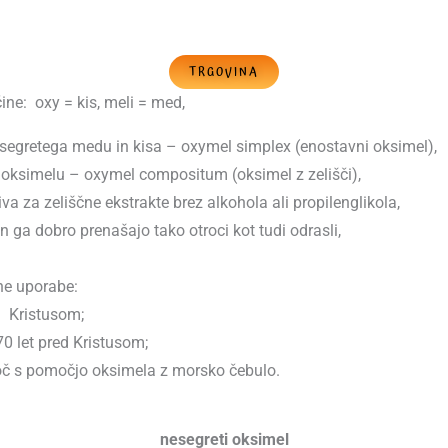
TRGOVINA
ine: oxy = kis, meli = med,
nesegretega medu in kisa – oxymel simplex (enostavni oksimel),
v oksimelu – oxymel compositum (oksimel z zelišči),
iva za zeliščne ekstrakte brez alkohola ali propilenglikola,
n ga dobro prenašajo tako otroci kot tudi odrasli,
ne uporabe:
d Kristusom;
0 let pred Kristusom;
oč s pomočjo oksimela z morsko čebulo.
nesegreti oksimel