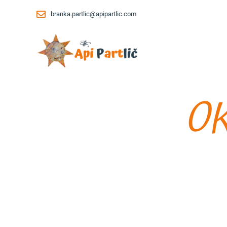
Skip
branka.partlic@apipartlic.com
to
content
OK