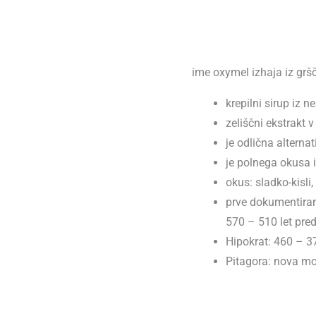
ime oxymel izhaja iz gršč
krepilni sirup iz 
zeliščni ekstrakt 
je odlična alternat
je polnega okusa i
okus: sladko-kisli,
prve dokumentira
570 – 510 let pre
Hipokrat: 460 – 37
Pitagora: nova m