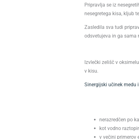
Pripravlja se iz nesegret
nesegretega kisa, kljub t
Zasledila sva tudi pripr
odsvetujeva in ga sama 
Izvlečki zelišč v oksimelu
v kisu.
Sinergijski učinek medu i
nerazredčen po ka
kot vodno raztopi
v večini primerov 