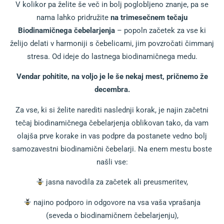
V kolikor pa želite še več in bolj poglobljeno znanje, pa se
nama lahko pridružite
na trimesečnem tečaju
Biodinamičnega čebelarjenja
– popoln začetek za vse ki
želijo delati v harmoniji s čebelicami, jim povzročati čimmanj
stresa. Od ideje do lastnega biodinamičnega medu.
Vendar pohitite, na voljo je le še nekaj mest, pričnemo že
decembra.
Za vse, ki si želite narediti naslednji korak, je najin začetni
tečaj biodinamičnega čebelarjenja oblikovan tako, da vam
olajša prve korake in vas podpre da postanete vedno bolj
samozavestni biodinamični čebelarji. Na enem mestu boste
našli vse:
jasna navodila za začetek ali preusmeritev,
najino podporo in odgovore na vsa vaša vprašanja
(seveda o biodinamičnem čebelarjenju),