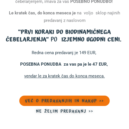
čebelarjenjem, imava za vas
POSEBNO PONUDBO!
Le kratek čas, do konca meseca je
na
voljo sklop najinih
predavanj z naslovom
“PRVI KORAKI DO BIODINAMIČNEGA
ČEBELARJENJA”
PO
IZJEMNO UGODNI CENI.
Redna cena predavanj je 149 EUR,
POSEBNA PONUDBA za vas pa je le 47 EUR,
vendar le za kratek čas do konca meseca.
VEČ O PREDAVANJIH IN NAKUP >>
NE ŽELIM PREDAVANJ >>