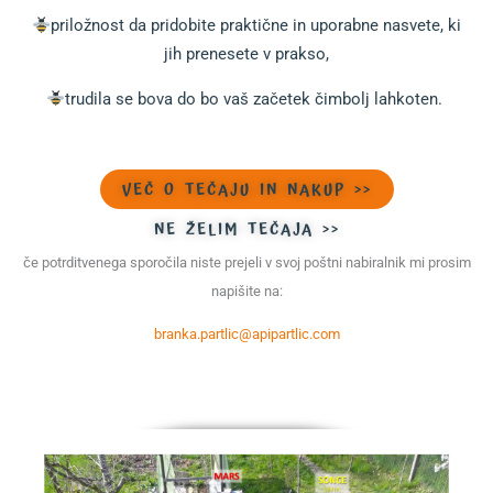
priložnost da pridobite praktične in uporabne nasvete, ki
jih prenesete v prakso,
trudila se bova do bo vaš začetek čimbolj lahkoten.
VEČ O TEČAJU IN NAKUP >>
NE ŽELIM TEČAJA >>
če potrditvenega sporočila niste prejeli v svoj poštni nabiralnik mi prosim
napišite na:
branka.partlic@apipartlic.com