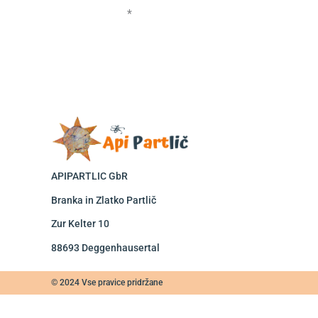
*
APIPARTLIC GbR
Branka in Zlatko Partlič
Zur Kelter 10
88693 Deggenhausertal
© 2024 Vse pravice pridržane