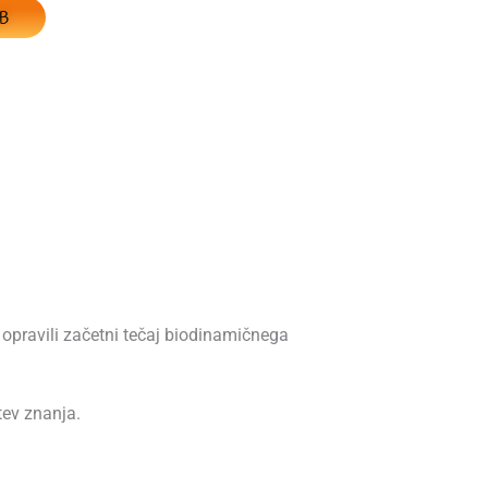
RB
 opravili začetni tečaj biodinamičnega
tev znanja.