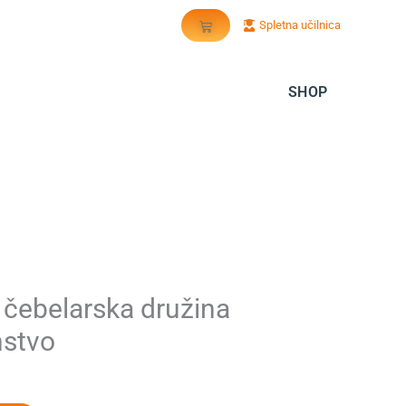
Warenkorb
Spletna učilnica
SHOP
čebelarska družina
nstvo