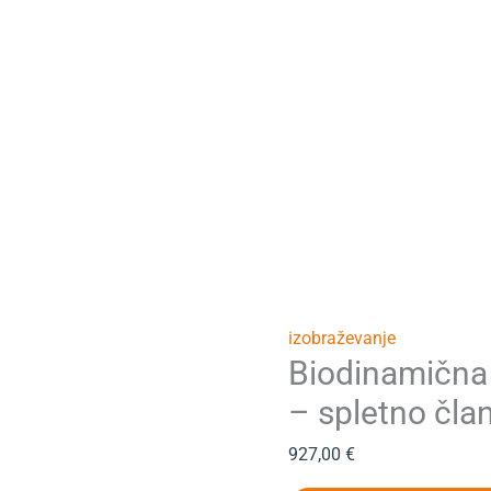
Biodinamična
čebelarska
družina
-
spletno
članstvo
Menge
izobraževanje
Biodinamična 
– spletno čla
927,00
€